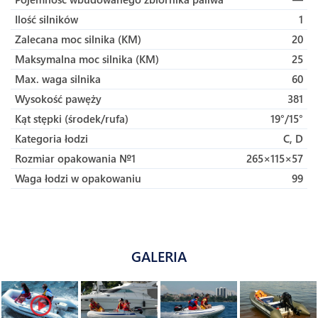
Ilość silników
1
Zalecana moc silnika (KM)
20
Maksymalna moc silnika (KM)
25
Max. waga silnika
60
Wysokość pawęży
381
Kąt stępki (środek/rufa)
19°/15°
Kategoria łodzi
C, D
Rozmiar opakowania №1
265×115×57
Waga łodzi w opakowaniu
99
GALERIA