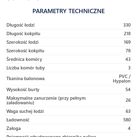
PARAMETRY TECHNICZNE
Długość łodzi
330
Długość kokpitu
218
Szerokość łodzi
169
Szerokość kokpitu
78
Średnica komóry
43
Liczba komór tuby
3
PVC /
Tkanina balonowa
Hypalon
Wysokość burty
54
Maksymalne zanurzenie (przy pełnym
26
załadowaniu)
Waga suchej łodzi
63
Ładowność
580
Załoga
4
Pojemność wbudowanego zbiornika paliwa
—