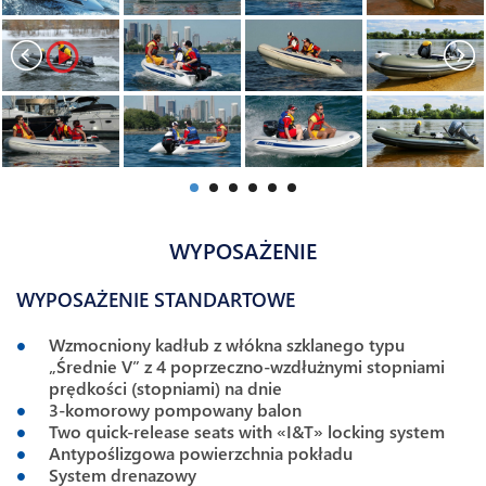
WYPOSAŻENIE
WYPOSAŻENIE STANDARTOWE
Wzmocniony kadłub z włókna szklanego typu
„Średnie V” z 4 poprzeczno-wzdłużnymi stopniami
prędkości (stopniami) na dnie
3-komorowy pompowany balon
Two quick-release seats with «I&T» locking system
Antypoślizgowa powierzchnia pokładu
System drenazowy