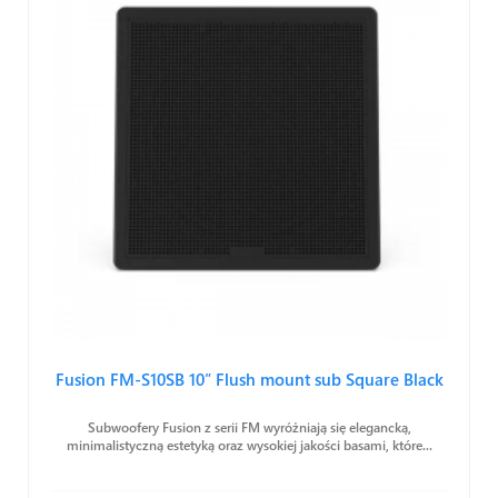
Fusion FM-S10SB 10″ Flush mount sub Square Black
Subwoofery Fusion z serii FM wyróżniają się elegancką,
minimalistyczną estetyką oraz wysokiej jakości basami, które...