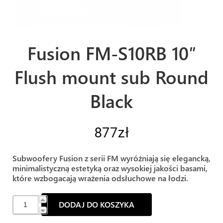
Fusion FM-S10RB 10″
Flush mount sub Round
Black
877
zł
Subwoofery Fusion z serii FM wyróżniają się elegancką,
minimalistyczną estetyką oraz wysokiej jakości basami,
które wzbogacają wrażenia odsłuchowe na łodzi.
ilość
DODAJ DO KOSZYKA
Fusion
FM-
S10RB