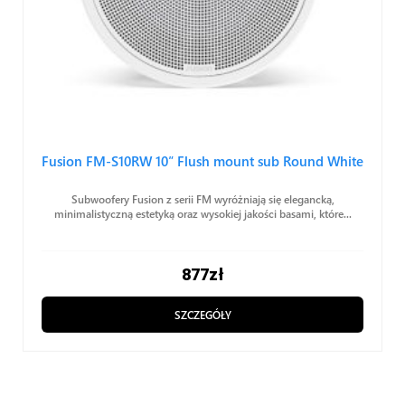
Fusion FM-S10RW 10″ Flush mount sub Round White
Subwoofery Fusion z serii FM wyróżniają się elegancką,
minimalistyczną estetyką oraz wysokiej jakości basami, które...
877
zł
SZCZEGÓŁY