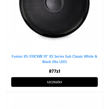
Fusion XS-S10CWB 10″ XS Series Sub Classic White &
Black (No LED)
877
zł
SZCZEGÓŁY