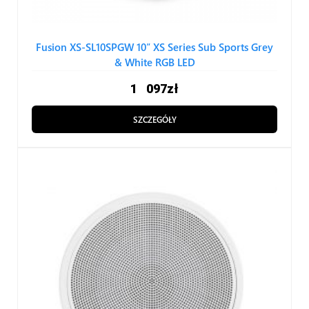
Fusion XS-SL10SPGW 10″ XS Series Sub Sports Grey
& White RGB LED
1⠀097
zł
SZCZEGÓŁY