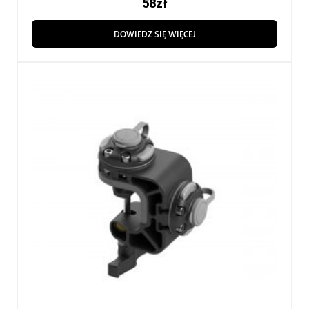
58
zł
DOWIEDZ SIĘ WIĘCEJ