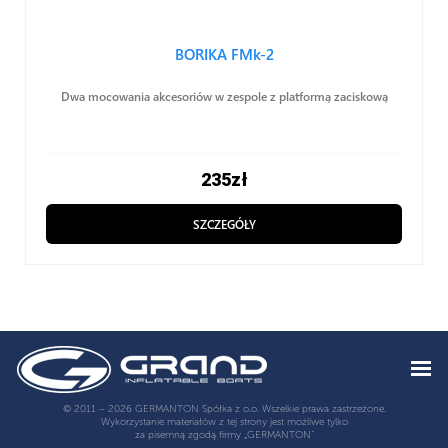
BORIKA FMk-2
Dwa mocowania akcesoriów w zespole z platformą zaciskową
235
zł
SZCZEGÓŁY
© 2011 – 2026 GERMANTON Spółka z o.o. Wszelkie prawa zastrzeżone.
Wykorzystanie materiałów z tej strony jest możliwe tylko
za pisemną zgodą firmy „GERMANTON”