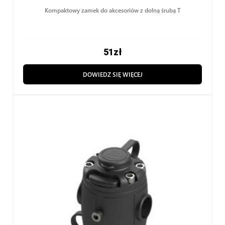
Kompaktowy zamek do akcesoriów z dolną śrubą T
51
zł
DOWIEDZ SIĘ WIĘCEJ