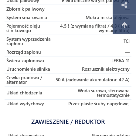
Układ paliwowy
Elektroniczne wtrysk paliwa (EFI)
Zbiornik paliwowy
—
System smarowania
Mokra miska olejowa
Pojemność oleju
4.5 ℓ (z wymianą filtra) / 4.3 ℓ (bez
silnikowego
wymiany filtra)
System wyprzedzenia
TCI
zapłonu
Rozrząd zapłonu
—
Świeca zapłonowa
LFR6A-11
Uruchomienie silnika
Rozrusznik elektryczny
Cewka prądowa /
50 A (ładowanie akumulatora: 42 A)
alternator
Woda surowa, sterowana
Układ chłodzenia
termostatycznie
Układ wydychowy
Przez piastę śruby napędowej
ZAWIESZENIE / REDUKTOR
Układ sterowniczy
Sterowanie zdalne