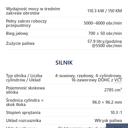
Wydajność mocy w średnim
110.3 kW / 150 KM
zakresie obrotów
Pełny zakres roboczy
5000~6000 obr/min
przepustnicy
Bieg jałowy
700 ± 50 obr/min
57.9 litry/godzinę
Zużycie paliwa
@5500 obr/min
SILNIK
Typ silnika / Liczba
4-suwowy, rzędowy, 4-cylindrowy,
cylindrów / Układ
16-zaworowy DOHC z
VCT
Pojemność skokowa
2785 cm³
silnika
Średnica cylindra ×
96.0 × 96.2 mm
skok tłoka
Stopień sprężania
10.3 :1
Układ rozrusznika
Wtrysk paliwa