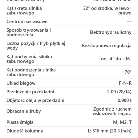
Kąt skrętu silnika
32° od środka, w lewo i
zaburtowego
prawo
Centrum serwisowe
—
Sposób trymowania i
Elektrohydrauliczny
podnoszenia
Liczba pozycji / tryb płytkiej
Bezstopniowa regulacja
wody
Kąt pochylenia silnika
od -4° do +16°
zaburtowego
Kąt podnoszenia silnika
70°
zaburtowego
Układ biegów
F-N-R
Przełożenie przekładni
2.00 (28/14)
Objętość oleju w przekładni
0.980 ℓ
Zgodnie z ruchem
Obracanie śruby
wskazówek zegara
Piasta śmigła
M, M2, T
Długość kolumny
L: 516 mm (20.3 inch)