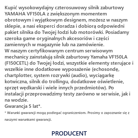
Kupić wysokowydajny czterosuwowy silnik zaburtowy
YAMAHA VF150LA z zwiększonym momentem
obrotowym i wyjątkowym designem, możesz w naszym
sklepie, a nasi eksperci doradza i dobiorą odpowiedni
pakiet silnika do Twojej łodzi lub motorówki. Posiadamy
szeroka game oryginalnych akcesoriów i części
zamiennych w magazynie lub na zamówienie.
W naszym certyfikowanym centrum serwisowym
mechanicy zainstalują silnik zaburtowy Yamaha VF150LA
(F150CETL) do Twojej łodzi, wszystkie elementy sterujące i
wszelkie inne dodatkowe wyposażenie (echosondę,
chartplotter, system rozrywki (audio), wyciągarkę
kotwiczna, silnik do trollingu, dodatkowe oświetlenie,
sprzęt wędkarski i wiele innych przedmiotów). Po
instalacji przeprowadzimy testy zarówno w serwisie, jak i
na wodzie.
Gwarancja 5 lat*.
* Warunki gwarancji mogą podlegać ograniczeniom. Prosimy o zapoznanie się z
naszymi warunkami gwarancji.
PRODUCENT