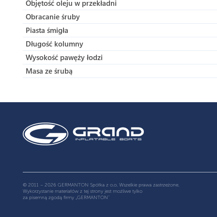
Objętość oleju w przekładni
Obracanie śruby
Piasta śmigła
Długość kolumny
Wysokość pawęży łodzi
Masa ze śrubą
© 2011 – 2026 GERMANTON Spółka z o.o. Wszelkie prawa zastrzeżone.
Wykorzystanie materiałów z tej strony jest możliwe tylko
za pisemną zgodą firmy „GERMANTON”