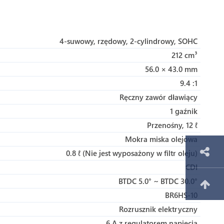
4-suwowy, rzędowy, 2-cylindrowy, SOHC
212 cm³
56.0 × 43.0 mm
9.4 :1
Ręczny zawór dławiący
1 gaźnik
Przenośny, 12 ℓ
Mokra miska olejowa
0.8 ℓ (Nie jest wyposażony w filtr oleju)
CDI
BTDC 5.0° ~ BTDC 30.0°
BR6HS-10
Rozrusznik elektryczny
6 A z regulatorem napięcia