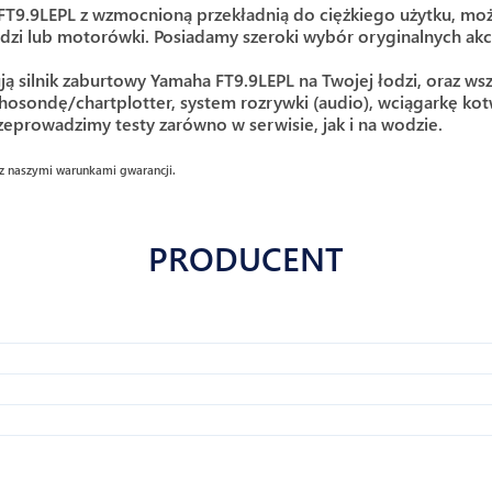
T9.9LEPL z wzmocnioną przekładnią do ciężkiego użytku, możesz
dzi lub motorówki. Posiadamy szeroki wybór oryginalnych akc
ą silnik zaburtowy Yamaha FT9.9LEPL na Twojej łodzi, oraz w
hosondę/chartplotter, system rozrywki (audio), wciągarkę ko
zeprowadzimy testy zarówno w serwisie, jak i na wodzie.
z naszymi warunkami gwarancji.
PRODUCENT