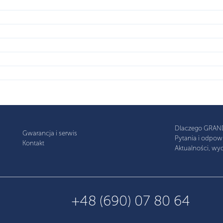
Dlaczego GRAN
Gwarancja i serwis
Pytania i odpow
Kontakt
Aktualności, wyd
+48 (690) 07 80 64