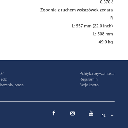
0.370 ℓ
Zgodnie z ruchem wskazówek zegara
R
L: 557 mm (22.0 inch)
L: 508 mm
49.0 kg
D?
Polityka prywatności
iedzi
Regulamin
arzenia, prasa
Moje konto