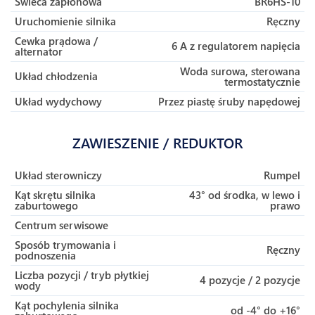
Świeca zapłonowa
BR6HS-10
Uruchomienie silnika
Ręczny
Cewka prądowa /
6 A z regulatorem napięcia
alternator
Woda surowa, sterowana
Układ chłodzenia
termostatycznie
Układ wydychowy
Przez piastę śruby napędowej
ZAWIESZENIE / REDUKTOR
Układ sterowniczy
Rumpel
Kąt skrętu silnika
43° od środka, w lewo i
zaburtowego
prawo
Centrum serwisowe
Sposób trymowania i
Ręczny
podnoszenia
Liczba pozycji / tryb płytkiej
4 pozycje / 2 pozycje
wody
Kąt pochylenia silnika
od -4° do +16°