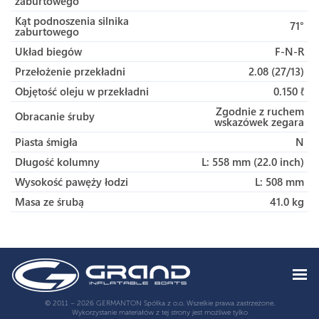
zaburtowego
Kąt podnoszenia silnika
71°
zaburtowego
Układ biegów
F-N-R
Przełożenie przekładni
2.08 (27/13)
Objętość oleju w przekładni
0.150 ℓ
Zgodnie z ruchem
Obracanie śruby
wskazówek zegara
Piasta śmigła
N
Długość kolumny
L: 558 mm (22.0 inch)
Wysokość pawęży łodzi
L: 508 mm
Masa ze śrubą
41.0 kg
© 2011 – 2026 GERMANTON Spółka z o.o. Wszelkie prawa zastrzeżone.
Wykorzystanie materiałów z tej strony jest możliwe tylko