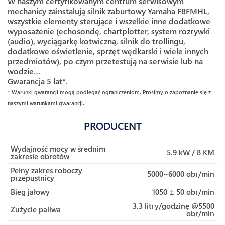
W naszym certyfikowanym centrum serwisowym
mechanicy zainstalują silnik zaburtowy Yamaha F8FMHL,
wszystkie elementy sterujące i wszelkie inne dodatkowe
wyposażenie (echosondę, chartplotter, system rozrywki
(audio), wyciągarkę kotwiczną, silnik do trollingu,
dodatkowe oświetlenie, sprzęt wędkarski i wiele innych
przedmiotów), po czym przetestują na serwisie lub na
wodzie…
Gwarancja 5 lat*.
* Warunki gwarancji mogą podlegać ograniczeniom. Prosimy o zapoznanie się z
naszymi warunkami gwarancji.
PRODUCENT
Wydajność mocy w średnim
5.9 kW / 8 KM
zakresie obrotów
Pełny zakres roboczy
5000~6000 obr/min
przepustnicy
Bieg jałowy
1050 ± 50 obr/min
3.3 litry/godzinę @5500
Zużycie paliwa
obr/min