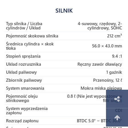
SILNIK
Typ silnika / Liczba
4-suwowy, rzędowy, 2-
cylindrów / Układ
cylindrowy, SOHC
Pojemność skokowa silnika
212 cm³
Średnica cylindra × skok
56.0 × 43.0 mm
tłoka
Stopień sprężania
9.4 :1
Układ rozrusznika
Ręczny zawór dławiący
Układ paliwowy
1 gaźnik
Zbiornik paliwowy
Przenośny, 12 ℓ
System smarowania
Mokra miska olejowa
Pojemność oleju
0.8 ℓ (Nie jest wyposażony w
silnikowego
filtr oleju)
System wyprzedzenia
CDI
zapłonu
Rozrząd zapłonu
BTDC 5.0° ~ BTDC 30.0°