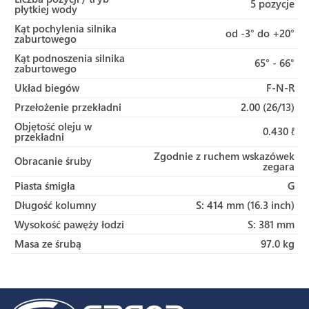
5 pozycje
płytkiej wody
Kąt pochylenia silnika
od -3° do +20°
zaburtowego
Kąt podnoszenia silnika
65° - 66°
zaburtowego
Układ biegów
F-N-R
Przełożenie przekładni
2.00 (26/13)
Objętość oleju w
0.430 ℓ
przekładni
Zgodnie z ruchem wskazówek
Obracanie śruby
zegara
Piasta śmigła
G
Długość kolumny
S: 414 mm (16.3 inch)
Wysokość pawęży łodzi
S: 381 mm
Masa ze śrubą
97.0 kg