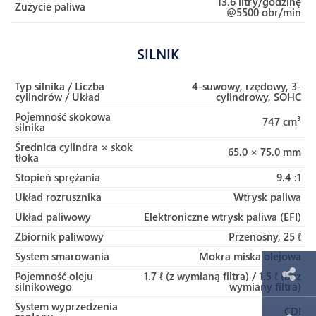
13.6 litry/godzinę
Zużycie paliwa
@5500 obr/min
SILNIK
Typ silnika / Liczba
4-suwowy, rzędowy, 3-
cylindrów / Układ
cylindrowy, SOHC
Pojemność skokowa
747 cm³
silnika
Średnica cylindra × skok
65.0 × 75.0 mm
tłoka
Stopień sprężania
9.4 :1
Układ rozrusznika
Wtrysk paliwa
Układ paliwowy
Elektroniczne wtrysk paliwa (EFI)
Zbiornik paliwowy
Przenośny, 25 ℓ
System smarowania
Mokra miska olejowa
Pojemność oleju
1.7 ℓ (z wymianą filtra) / 1.5 ℓ (bez
silnikowego
wymiany filtra)
System wyprzedzenia
CDI