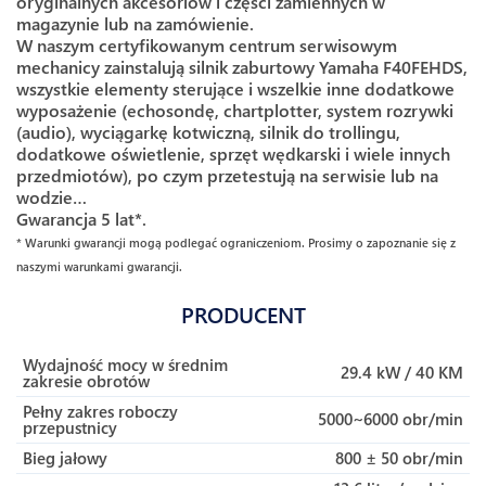
oryginalnych akcesoriów i części zamiennych w
magazynie lub na zamówienie.
W naszym certyfikowanym centrum serwisowym
mechanicy zainstalują silnik zaburtowy Yamaha F40FEHDS,
wszystkie elementy sterujące i wszelkie inne dodatkowe
wyposażenie (echosondę, chartplotter, system rozrywki
(audio), wyciągarkę kotwiczną, silnik do trollingu,
dodatkowe oświetlenie, sprzęt wędkarski i wiele innych
przedmiotów), po czym przetestują na serwisie lub na
wodzie…
Gwarancja 5 lat*.
* Warunki gwarancji mogą podlegać ograniczeniom. Prosimy o zapoznanie się z
naszymi warunkami gwarancji.
PRODUCENT
Wydajność mocy w średnim
29.4 kW / 40 KM
zakresie obrotów
Pełny zakres roboczy
5000~6000 obr/min
przepustnicy
Bieg jałowy
800 ± 50 obr/min