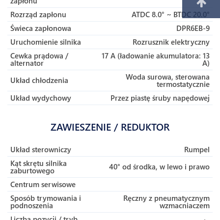
zapłonu
Rozrząd zapłonu
ATDC 8.0° ~ BTDC 20.0°
Świeca zapłonowa
DPR6EB-9
Uruchomienie silnika
Rozrusznik elektryczny
Cewka prądowa /
17 A (ładowanie akumulatora: 13
alternator
A)
Woda surowa, sterowana
Układ chłodzenia
termostatycznie
Układ wydychowy
Przez piastę śruby napędowej
ZAWIESZENIE / REDUKTOR
Układ sterowniczy
Rumpel
Kąt skrętu silnika
40° od środka, w lewo i prawo
zaburtowego
Centrum serwisowe
Sposób trymowania i
Ręczny z pneumatycznym
podnoszenia
wzmacniaczem
Liczba pozycji / tryb