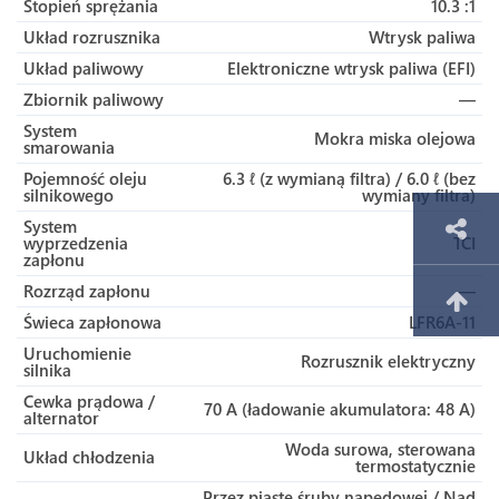
Stopień sprężania
10.3 :1
Układ rozrusznika
Wtrysk paliwa
Układ paliwowy
Elektroniczne wtrysk paliwa (EFI)
Zbiornik paliwowy
—
System
Mokra miska olejowa
smarowania
Pojemność oleju
6.3 ℓ (z wymianą filtra) / 6.0 ℓ (bez
silnikowego
wymiany filtra)
System
wyprzedzenia
TCI
zapłonu
Rozrząd zapłonu
—
Świeca zapłonowa
LFR6A-11
Uruchomienie
Rozrusznik elektryczny
silnika
Cewka prądowa /
70 A (ładowanie akumulatora: 48 A)
alternator
Woda surowa, sterowana
Układ chłodzenia
termostatycznie
Przez piastę śruby napędowej / Nad