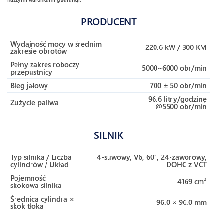
PRODUCENT
Wydajność mocy w średnim
220.6 kW / 300 KM
zakresie obrotów
Pełny zakres roboczy
5000~6000 obr/min
przepustnicy
Bieg jałowy
700 ± 50 obr/min
96.6 litry/godzinę
Zużycie paliwa
@5500 obr/min
SILNIK
Typ silnika / Liczba
4-suwowy, V6, 60°, 24-zaworowy,
cylindrów / Układ
DOHC z VCT
Pojemność
4169 cm³
skokowa silnika
Średnica cylindra ×
96.0 × 96.0 mm
skok tłoka