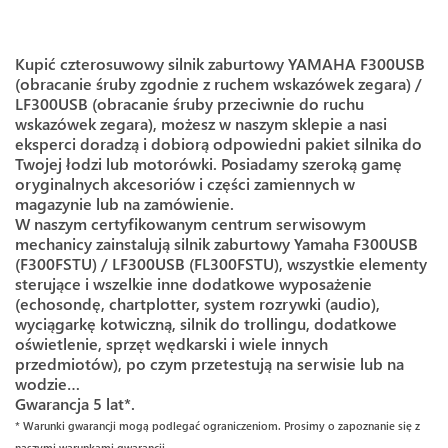
Kupić czterosuwowy silnik zaburtowy YAMAHA F300USB
(obracanie śruby zgodnie z ruchem wskazówek zegara) /
LF300USB (obracanie śruby przeciwnie do ruchu
wskazówek zegara), możesz w naszym sklepie a nasi
eksperci doradzą i dobiorą odpowiedni pakiet silnika do
Twojej łodzi lub motorówki. Posiadamy szeroką gamę
oryginalnych akcesoriów i części zamiennych w
magazynie lub na zamówienie.
W naszym certyfikowanym centrum serwisowym
mechanicy zainstalują silnik zaburtowy Yamaha F300USB
(F300FSTU) / LF300USB (FL300FSTU), wszystkie elementy
sterujące i wszelkie inne dodatkowe wyposażenie
(echosondę, chartplotter, system rozrywki (audio),
wyciągarkę kotwiczną, silnik do trollingu, dodatkowe
oświetlenie, sprzęt wędkarski i wiele innych
przedmiotów), po czym przetestują na serwisie lub na
wodzie…
Gwarancja 5 lat*.
* Warunki gwarancji mogą podlegać ograniczeniom. Prosimy o zapoznanie się z
naszymi warunkami gwarancji.