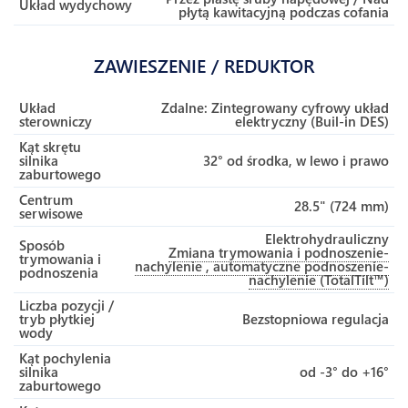
Układ wydychowy
płytą kawitacyjną podczas cofania
ZAWIESZENIE / REDUKTOR
Układ
Zdalne: Zintegrowany cyfrowy układ
sterowniczy
elektryczny (Buil-in DES)
Kąt skrętu
silnika
32° od środka, w lewo i prawo
zaburtowego
Centrum
28.5" (724 mm)
serwisowe
Elektrohydrauliczny
Sposób
Zmiana trymowania i podnoszenie-
trymowania i
nachylenie , automatyczne podnoszenie-
podnoszenia
nachylenie (TotalTilt™)
Liczba pozycji /
tryb płytkiej
Bezstopniowa regulacja
wody
Kąt pochylenia
silnika
od -3° do +16°
zaburtowego