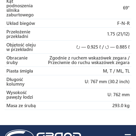
Kąt
podnoszenia
69°
silnika
zaburtowego
Układ biegów
F-N-R
Przełożenie
1.75 (21/12)
przekładni
Objętość oleju
⭮ — 0.925 ℓ / ⭯ — 0.885 ℓ
w przekładni
Obracanie
Zgodnie z ruchem wskazówek zegara /
śruby
Przeciwnie do ruchu wskazówek zegara
Piasta śmigła
M, T / ML, TL
Długość
U: 767 mm (30.2 inch)
kolumny
Wysokość
U: 762 mm
pawęży łodzi
Masa ze śrubą
293.0 kg