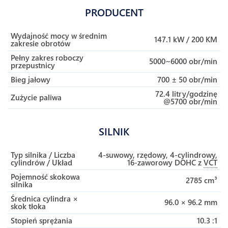
PRODUCENT
Wydajność mocy w średnim
147.1 kW / 200 KM
zakresie obrotów
Pełny zakres roboczy
5000~6000 obr/min
przepustnicy
Bieg jałowy
700 ± 50 obr/min
72.4 litry/godzinę
Zużycie paliwa
@5700 obr/min
SILNIK
Typ silnika / Liczba
4-suwowy, rzędowy, 4-cylindrowy,
cylindrów / Układ
16-zaworowy DOHC z
VCT
Pojemność skokowa
2785 cm³
silnika
Średnica cylindra ×
96.0 × 96.2 mm
skok tłoka
Stopień sprężania
10.3 :1