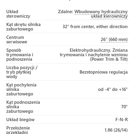
Układ
Zdalne:
Wbudowany hydrauliczny
sterowniczy
układ kierowniczy
Kąt skrętu silnika
32° from center, either direction
zaburtowego
Centrum
26″ (660 mm)
serwisowe
Sposób
Elektrohydrauliczny. Zmiana
trymowania i
trymowania i nachylenie wzniosu
podnoszenia
(Power Trim & Tilt)
Liczba pozycji /
tryb płytkiej
Bezstopniowa regulacja
wody
Kąt pochylenia
silnika
od -4° do +16°
zaburtowego
Kąt podnoszenia
silnika
70°
zaburtowego
Układ biegów
F-N-R
Przełożenie
1.86 (26/14)
przekładni