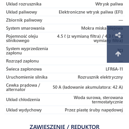
Układ rozrusznika
Wtrysk paliwa
Układ paliwowy
Elektroniczne wtrysk paliwa (EFI)
Zbiornik paliwowy
—
System smarowania
Mokra miska olejowa
Pojemność oleju
4.5 ℓ (z wymianą filtra) / 4.3 ℓ (bez
silnikowego
wymiany filtra)
System wyprzedzenia
TCI
zapłonu
Rozrząd zapłonu
—
Świeca zapłonowa
LFR6A-11
Uruchomienie silnika
Rozrusznik elektryczny
Cewka prądowa /
50 A (ładowanie akumulatora: 42 A)
alternator
Woda surowa, sterowana
Układ chłodzenia
termostatycznie
Układ wydychowy
Przez piastę śruby napędowej
ZAWIESZENIE / REDUKTOR