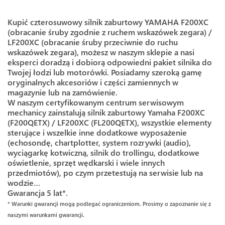
Kupić czterosuwowy silnik zaburtowy YAMAHA F200XC
(obracanie śruby zgodnie z ruchem wskazówek zegara) /
LF200XC (obracanie śruby przeciwnie do ruchu
wskazówek zegara), możesz w naszym sklepie a nasi
eksperci doradzą i dobiorą odpowiedni pakiet silnika do
Twojej łodzi lub motorówki. Posiadamy szeroką gamę
oryginalnych akcesoriów i części zamiennych w
magazynie lub na zamówienie.
W naszym certyfikowanym centrum serwisowym
mechanicy zainstalują silnik zaburtowy Yamaha F200XC
(F200QETX) / LF200XC (FL200QETX), wszystkie elementy
sterujące i wszelkie inne dodatkowe wyposażenie
(echosondę, chartplotter, system rozrywki (audio),
wyciągarkę kotwiczną, silnik do trollingu, dodatkowe
oświetlenie, sprzęt wędkarski i wiele innych
przedmiotów), po czym przetestują na serwisie lub na
wodzie…
Gwarancja 5 lat*.
* Warunki gwarancji mogą podlegać ograniczeniom. Prosimy o zapoznanie się z
naszymi warunkami gwarancji.