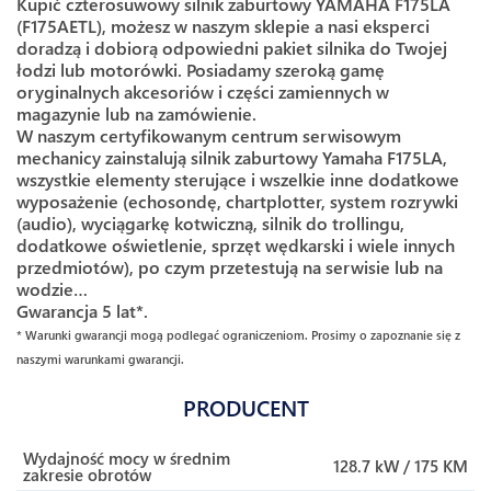
Kupić czterosuwowy silnik zaburtowy YAMAHA F175LA
(F175AETL), możesz w naszym sklepie a nasi eksperci
doradzą i dobiorą odpowiedni pakiet silnika do Twojej
łodzi lub motorówki. Posiadamy szeroką gamę
oryginalnych akcesoriów i części zamiennych w
magazynie lub na zamówienie.
W naszym certyfikowanym centrum serwisowym
mechanicy zainstalują silnik zaburtowy Yamaha F175LA,
wszystkie elementy sterujące i wszelkie inne dodatkowe
wyposażenie (echosondę, chartplotter, system rozrywki
(audio), wyciągarkę kotwiczną, silnik do trollingu,
dodatkowe oświetlenie, sprzęt wędkarski i wiele innych
przedmiotów), po czym przetestują na serwisie lub na
wodzie…
Gwarancja 5 lat*.
* Warunki gwarancji mogą podlegać ograniczeniom. Prosimy o zapoznanie się z
naszymi warunkami gwarancji.
PRODUCENT
Wydajność mocy w średnim
128.7 kW / 175 KM
zakresie obrotów