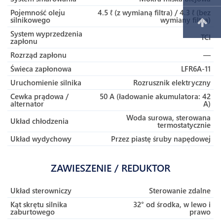
Pojemność oleju
4.5 ℓ (z wymianą filtra) / 4.3 ℓ (bez
silnikowego
wymiany filtra)
System wyprzedzenia
TCI
zapłonu
Rozrząd zapłonu
—
Świeca zapłonowa
LFR6A-11
Uruchomienie silnika
Rozrusznik elektryczny
Cewka prądowa /
50 A (ładowanie akumulatora: 42
alternator
A)
Woda surowa, sterowana
Układ chłodzenia
termostatycznie
Układ wydychowy
Przez piastę śruby napędowej
ZAWIESZENIE / REDUKTOR
Układ sterowniczy
Sterowanie zdalne
Kąt skrętu silnika
32° od środka, w lewo i
zaburtowego
prawo