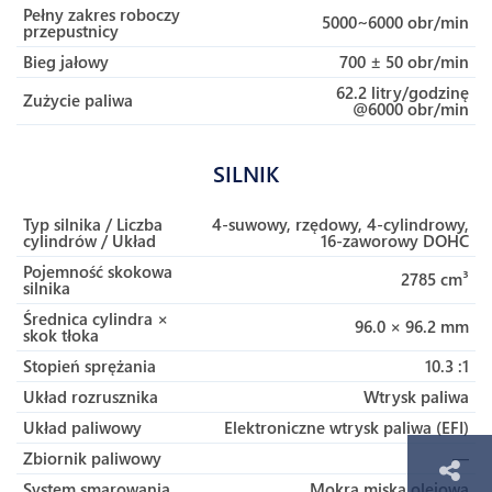
Pełny zakres roboczy
5000~6000 obr/min
przepustnicy
Bieg jałowy
700 ± 50 obr/min
62.2 litry/godzinę
Zużycie paliwa
@6000 obr/min
SILNIK
Typ silnika / Liczba
4-suwowy, rzędowy, 4-cylindrowy,
cylindrów / Układ
16-zaworowy DOHC
Pojemność skokowa
2785 cm³
silnika
Średnica cylindra ×
96.0 × 96.2 mm
skok tłoka
Stopień sprężania
10.3 :1
Układ rozrusznika
Wtrysk paliwa
Układ paliwowy
Elektroniczne wtrysk paliwa (EFI)
Zbiornik paliwowy
—
System smarowania
Mokra miska olejowa