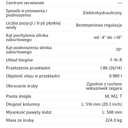
Centrum serwisowe
—
Sposób trymowania i
Elektrohydrauliczny
podnoszenia
Liczba pozycji / tryb płytkiej
Bezstopniowa regulacja
wody
Kąt pochylenia silnika
od -4° do +16°
zaburtowego
Kąt podnoszenia silnika
70°
zaburtowego
Układ biegów
F-N-R
Przełożenie przekładni
1.86 (26/14)
Objętość oleju w przekładni
0.980 ℓ
Zgodnie z ruchem
Obracanie śruby
wskazówek zegara
Piasta śmigła
M, M2, T
Długość kolumny
L: 516 mm (20.3 inch)
Wysokość pawęży łodzi
L: 508 mm
Masa ze śrubą
224.0 kg