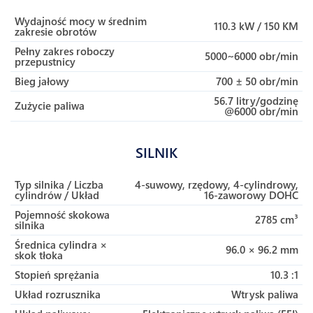
Wydajność mocy w średnim
110.3 kW / 150 KM
zakresie obrotów
Pełny zakres roboczy
5000~6000 obr/min
przepustnicy
Bieg jałowy
700 ± 50 obr/min
56.7 litry/godzinę
Zużycie paliwa
@6000 obr/min
SILNIK
Typ silnika / Liczba
4-suwowy, rzędowy, 4-cylindrowy,
cylindrów / Układ
16-zaworowy DOHC
Pojemność skokowa
2785 cm³
silnika
Średnica cylindra ×
96.0 × 96.2 mm
skok tłoka
Stopień sprężania
10.3 :1
Układ rozrusznika
Wtrysk paliwa