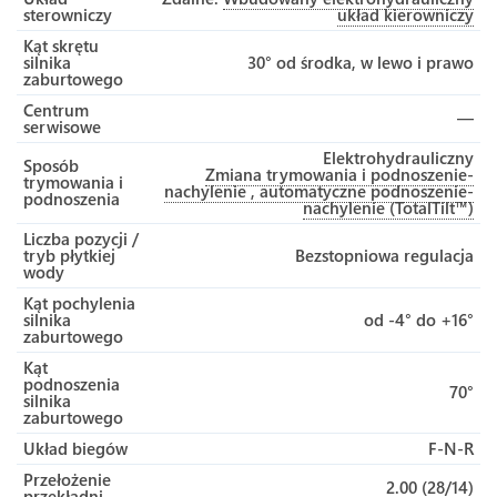
sterowniczy
układ kierowniczy
Kąt skrętu
silnika
30° od środka, w lewo i prawo
zaburtowego
Centrum
—
serwisowe
Elektrohydrauliczny
Sposób
Zmiana trymowania i podnoszenie-
trymowania i
nachylenie , automatyczne podnoszenie-
podnoszenia
nachylenie (TotalTilt™)
Liczba pozycji /
tryb płytkiej
Bezstopniowa regulacja
wody
Kąt pochylenia
silnika
od -4° do +16°
zaburtowego
Kąt
podnoszenia
70°
silnika
zaburtowego
Układ biegów
F-N-R
Przełożenie
2.00 (28/14)
przekładni