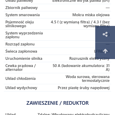
Układ paliwowy
Elektroniczne wtrysk paliwa (EFI)
Zbiornik paliwowy
—
System smarowania
Mokra miska olejowa
Pojemność oleju
4.5 ℓ (z wymianą filtra) / 4.3 ℓ (bez
silnikowego
wymiany filtra)
System wyprzedzenia
TCI
zapłonu
Rozrząd zapłonu
—
Świeca zapłonowa
LFR6A-11
Uruchomienie silnika
Rozrusznik elektryczny
Cewka prądowa /
50 A (ładowanie akumulatora: 31
alternator
A)
Woda surowa, sterowana
Układ chłodzenia
termostatycznie
Układ wydychowy
Przez piastę śruby napędowej
ZAWIESZENIE / REDUKTOR
Układ
Zdalne:
Wbudowany elektrohydrauliczny