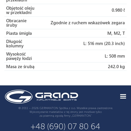
Objętość oleju
0.980 ℓ
w przekładni
Obracanie
Zgodnie z ruchem wskazówek zegara
śruby
Piasta śmigła
M, M2, T
Długość
L: 516 mm (20.3 inch)
kolumny
Wysokość
L: 508 mm
pawęży łodzi
Masa ze śrubą
242.0 kg
© 2011 – 2026 GERMANTON Spółka z o.o. Wszelkie prawa zastrzeżone.
Wykorzystanie materiałów z tej strony jest możliwe tylko
za pisemną zgodą firmy „GERMANTON”
+48 (690) 07 80 64