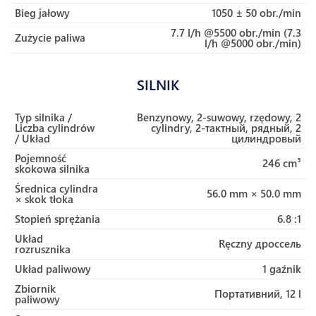
Bieg jałowy
1050 ± 50 obr./min
7.7 l/h @5500 obr./min (7.3
Zużycie paliwa
l/h @5000 obr./min)
SILNIK
Typ silnika /
Benzynowy, 2-suwowy, rzędowy, 2
Liczba cylindrów
cylindry, 2-тактный, рядный, 2
/ Układ
цилиндровый
Pojemność
246 cm³
skokowa silnika
Średnica cylindra
56.0 mm × 50.0 mm
× skok tłoka
Stopień sprężania
6.8 :1
Układ
Ręczny дроссель
rozrusznika
Układ paliwowy
1 gaźnik
Zbiornik
Портативний, 12 l
paliwowy