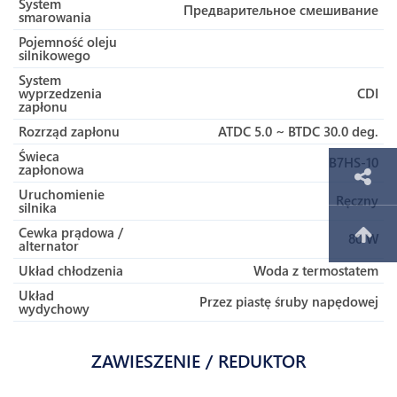
System
Предварительное смешивание
smarowania
Pojemność oleju
silnikowego
System
wyprzedzenia
CDI
zapłonu
Rozrząd zapłonu
ATDC 5.0 ~ BTDC 30.0 deg.
Świeca
B7HS-10
zapłonowa
Uruchomienie
Ręczny
silnika
Cewka prądowa /
80 W
alternator
Układ chłodzenia
Woda z termostatem
Układ
Przez piastę śruby napędowej
wydychowy
ZAWIESZENIE / REDUKTOR