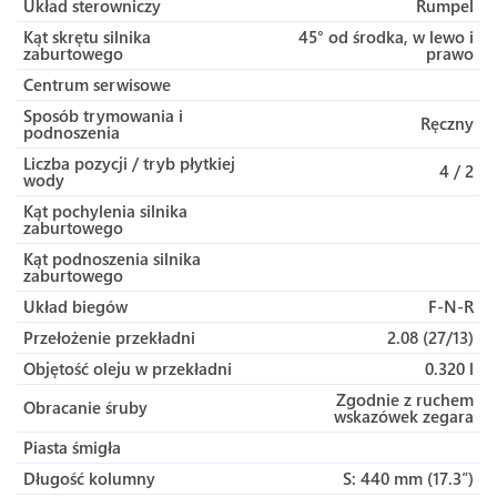
Układ sterowniczy
Rumpel
Kąt skrętu silnika
45° od środka, w lewo i
zaburtowego
prawo
Centrum serwisowe
Sposób trymowania i
Ręczny
podnoszenia
Liczba pozycji / tryb płytkiej
4 / 2
wody
Kąt pochylenia silnika
zaburtowego
Kąt podnoszenia silnika
zaburtowego
Układ biegów
F-N-R
Przełożenie przekładni
2.08 (27/13)
Objętość oleju w przekładni
0.320 l
Zgodnie z ruchem
Obracanie śruby
wskazówek zegara
Piasta śmigła
Długość kolumny
S: 440 mm (17.3″)