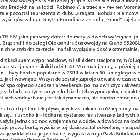
estników wyścigów w pierwszej grupie wśród silników o mocy 
dra Bredykhina na łodzi „Robinson”, a trzecie – Yevhen Voron
 czele pozostał reprezentant klubu „Fregata” Bohdan Niemcow 
wyścigów załoga Dmytro Borodina z zespołu „Grand” zajęła pi
iem 115 KM jako pierwszy dotarł do mety w dwóch wyścigach. (p
). Brąz trafił do załogi Ołeksandra Starowojdy na Grand S520B
ch w szybkim zakręcie i na fali wyglądały dość ekstremalnie.
tki z kadłubem wypornościowym i silnikiem stacjonarnym (długi 
owano stacjonarne silniki łodzi L-4 CM o małej mocy, a późni
ego – były bardzo popularne w ZSRR w latach 60. ubiegłego wie
z, jak i wewnątrz. Wszystkie zostały zaprojektowane w czasac
wość spokojnego spędzenia weekendu po malowniczych akwena
ych ludzi na tych samych łodziach. Dla wypoczynku, charaktery
stkach wodnych nie jest tak dynamiczna, ale bardzo emocjonuj
ię z trzech jednostek pływających z silnikami o różnej mocy, n
li się… i uspokoili – łódka na dystansie nie stwarzała żadnyc
ważyła jednak pomoc wzajemna na wodzie, a dowódca na łodzi n
 boje prawą burtą, wyścig w tej klasie został odwołany, niez
izację w klasyfikacji generalnej wygrała załoga Pavla Bohdana 
ałoga Andrija Popowa (łódź nr 4).