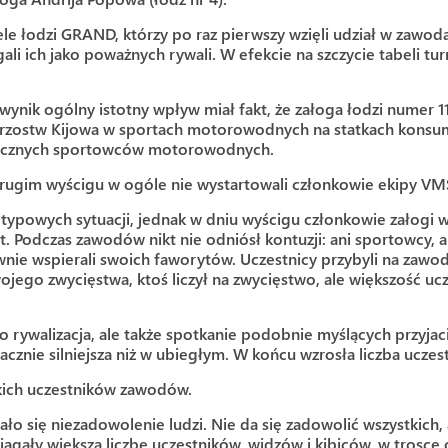
e łodzi GRAND, którzy po raz pierwszy wzięli udział w zawo
li ich jako poważnych rywali. W efekcie na szczycie tabeli tur
ynik ogólny istotny wpływ miał fakt, że załoga łodzi numer 1
trzostw Kijowa w sportach motorowodnych na statkach kons
ołecznych sportowców motorowodnych.
 drugim wyścigu w ogóle nie wystartowali członkowie ekipy V
etypowych sytuacji, jednak w dniu wyścigu członkowie załogi
. Podczas zawodów nikt nie odniósł kontuzji: ani sportowcy, ani
nie wspierali swoich faworytów. Uczestnicy przybyli na zawody 
jego zwycięstwa, ktoś liczył na zwycięstwo, ale większość uc
ko rywalizacja, ale także spotkanie podobnie myślących przy
acznie silniejsza niż w ubiegłym. W końcu wzrosła liczba uczes
tkich uczestników zawodów.
o się niezadowolenie ludzi. Nie da się zadowolić wszystkich, 
ągały większą liczbę uczestników, widzów i kibiców, w trosce