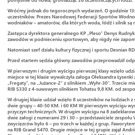
Wróćmy jednak do tegorocznych wydarzeń. O godzinie 13:0
uczestników. Prezes Narodowej Federacji Sportów Wodno
wodniaków – amatorów, dla których woda, łódź i silnik s
Zastępca dyrektora generalnego KP „Pleso” Denys Rudnyk
zawodów w podnieceniu sportowym, aby nigdy nie zapominal
Natomiast szef działu kultury fizycznej i sportu Desnian 
Przed startem sędzia główny zawodów przeprowadził odp
W pierwszym i drugim wyścigu pierwszej klasy wzięło udzi
miejsce w tej klasie wywalczyła załoga Ołeksandra Łysenki
„Fregaty”, na „Jużance-2” z silnikiem „Wyhr-30”. Trzecie
RIB S330 z 4-suwowym silnikiem Tohatsu 9,8 KM. od zespo
W drugiej klasie udział wzięło 8 uczestników na łodziach 
dwie grupy – 40-50 KM. i 60 KM W pierwszym wyścigu wysta
przyczyn technicznych. W drugim wyścigu na 8 zadeklarowan
dwie załogi z numerami 29 i 30 – przedstawiciele zespoł
zwycięzców było 6 – po trzech w każdej z grup. Faworytem
na RIB Grand S470. Drugie miejsce w tej grupie zajął And