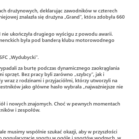
dach drużynowych, deklarując zawodników w czterech
niejowej znalazła się drużyna „Grand”, która zdobyła 660
1 nie ukończyła drugiego wyścigu z powodu awarii.
umenckich była pod banderą klubu motorowodnego
MSFC „Wydubycki”.
 wypadali za burtę podczas dynamicznego zaokrąglania
 sprzęt. Bez pracy byli zarówno „szybcy”, jak i
wraz z rodzinami i przyjaciółmi, którzy utworzyli na
zestników jako główne hasło wybrała „najważniejsze nie
jaciół i nowych znajomych. Choć w pewnych momentach
tników i zespołów.
ale musimy wspólnie szukać okazji, aby w przyszłości
 o popularyzację sportu w ogóle i sportów wodnych. w