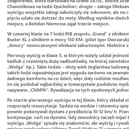
Shaporenko, która startowała na Grand S470L. Wśród ucz
Chwostikowa na łodzi Quicksilver; drugie – załoga Ołeksan
wyścigu wszystkie załogi zakończyły się sukcesem, ale na
pięciu udało się dotrzeć do mety. Według wyników dwóch 
miejsce, a Bohdan Niemcow zajął trzecie miejsce.
W czwartej klasie na 7 łodzi RIB zespołu „Grand” z silnik
Buster XL z silnikiem o mocy 150 KM. (pilot Igor Owczaruk
„Amury” nowoczesnymi silnikami zaburtowymi. Niektóre z ni
Pierwszy wyścig w klasie 5, w którym wzięły udział jednos
kadłub z rozwiniętą dużą nadbudówką, na której zainstal
„Wołga” itp.). Takie łodzie – złoty wiek żeglarstwa ludow
takich łodzi najważniejsza jest wygoda zarówno na zewnątr
żadnego komfortu na co dzień, więc dały rodzinie możli
im się podobał najbardziej w towarzystwie podobnie myśląc
nazywano „ChihPih”. Rywalizacja na tych epokowych jedno
Po starcie pierwszego wyścigu w tej klasie, który składał s
rozpoczęła resuscytację. Sędzia na wodzie i ratownicy spię
pewnie pokonywali dystans z prędkością 10-12 km/ h. Prze
kontynuując ruch na dystans. Gdy zawodnicy zaczęli mijać
wyścigu „Wołga” spisała się znakomicie, ale wyścig i rywal
miejsce zajęła załoga Viktora Zozuli (łódź nr 7) a trzecie z