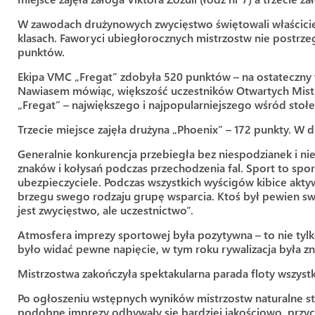
W zawodach drużynowych zwycięstwo świętowali właściciel
klasach. Faworyci ubiegłorocznych mistrzostw nie postrzega
punktów.
Ekipa VMC „Fregat” zdobyła 520 punktów – na ostateczny w
Nawiasem mówiąc, większość uczestników Otwartych Mis
„Fregat” – największego i najpopularniejszego wśród st
Trzecie miejsce zajęła drużyna „Phoenix” – 172 punkty. W
Generalnie konkurencja przebiegła bez niespodzianek i ni
znaków i kołysań podczas przechodzenia fal. Sport to sport
ubezpieczyciele. Podczas wszystkich wyścigów kibice aktyw
brzegu swego rodzaju grupę wsparcia. Ktoś był pewien swo
jest zwycięstwo, ale uczestnictwo”.
Atmosfera imprezy sportowej była pozytywna – to nie tyl
było widać pewne napięcie, w tym roku rywalizacja była zn
Mistrzostwa zakończyła spektakularna parada floty wszys
Po ogłoszeniu wstępnych wyników mistrzostw naturalne stał
podobne imprezy odbywały się bardziej jakościowo, przyci