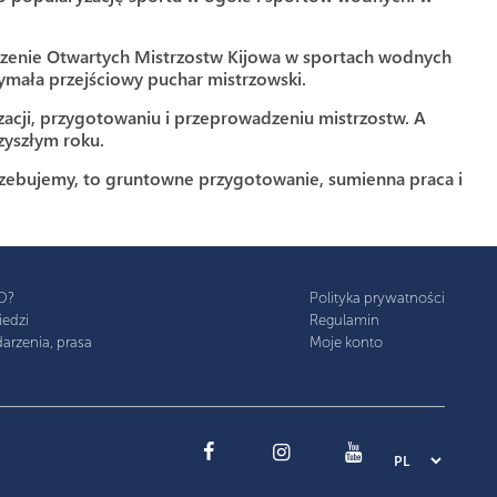
ńczenie Otwartych Mistrzostw Kijowa w sportach wodnych
ymała przejściowy puchar mistrzowski.
zacji, przygotowaniu i przeprowadzeniu mistrzostw. A
zyszłym roku.
trzebujemy, to gruntowne przygotowanie, sumienna praca i
D?
Polityka prywatności
iedzi
Regulamin
arzenia, prasa
Moje konto