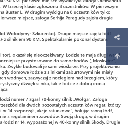
40-50 KM. pierwsze miejsce wywalczyła załoga Ołeksandra
a. W trzeciej klasie zgłoszono 8 uczestników. W pierwszym
na Buster L. W drugim wyścigu na 8 uczestników tylko
erwsze miejsce, załoga Serhija Peregudy zajęła drugie
ilot Wołodymyr Szkurenko). Drugie miejsce zajęła łódź
LF z silnikiem 90 KM. Spektakularnie pokonał dystans
tor), okazał się nieoczekiwany. Łodzie te mają długi wąski
ej mocniejsze przystosowane do samochodów („Moskwicz”,
ku. Zwykle budowali je sami wioślarze. Przy projektowaniu
h, gdy domowe łodzie z silnikami zaburtowymi nie miały
ch wodnych, zazwyczaj z noclegiem nad brzegiem, który
styczny dźwięk silnika, takie łodzie z dobrą ironią
ąca.
a łodzi numer 7 zgasł 70-konny silnik „Wołga”. Załoga
h przeszkód dla dwóch pozostałych uczestników regat, którzy
r 14 rozpoczął „akcje ratunkowe”, holując ranną łódź,
godnie z regulaminem zawodów. Swoją drogą, w drugim
na łodzi nr 14, wyposażonej w 40-konny silnik Skody. Drugie