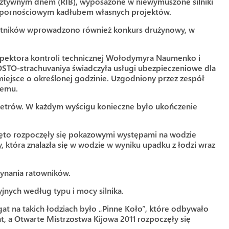
tywnym dnem (RIB), wyposażone w niewymuszone silniki
 wypornościowym kadłubem własnych projektów.
zestników wprowadzono również konkurs drużynowy, w
nspektora kontroli technicznej Wołodymyra Naumenko i
OSTO-strachuvaniya świadczyła usługi ubezpieczeniowe dla
 miejsce o określonej godzinie. Uzgodniony przez zespół
iemu.
metrów. W każdym wyścigu konieczne było ukończenie
ięto rozpoczęły się pokazowymi występami na wodzie
 która znalazła się w wodzie w wyniku upadku z łodzi wraz
ynania ratowników.
yjnych według typu i mocy silnika.
t na takich łodziach było „Pinne Koło”, które odbywało
t, a Otwarte Mistrzostwa Kijowa 2011 rozpoczęły się