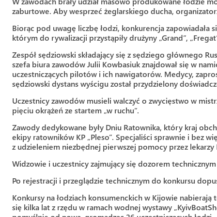
W zawodach brały udział masowo produkowane łodzie mo
zaburtowe. Aby wesprzeć żeglarskiego ducha, organizator
Biorąc pod uwagę liczbę łodzi, konkurencja zapowiadała 
którym do rywalizacji przystąpiły drużyny „Grand”, „Freg
Zespół sędziowski składający się z sędziego głównego Ru
szefa biura zawodów Julii Kowbasiuk znajdował się w nam
uczestniczących pilotów i ich nawigatorów. Medycy, zapros
sędziowski dystans wyścigu został przydzielony doświad
Uczestnicy zawodów musieli walczyć o zwycięstwo w mist
pięciu okrążeń ze startem „w ruchu”.
Zawody dedykowane były Dniu Ratownika, który kraj obch
ekipy ratowników KP „Pleso”. Specjaliści sprawnie i bez 
z udzieleniem niezbędnej pierwszej pomocy przez lekarzy 
Widzowie i uczestnicy zajmujący się dozorem techniczny
Po rejestracji i przeglądzie technicznym do konkursu dopus
Konkursy na łodziach konsumenckich w Kijowie nabierają 
się kilka lat z rzędu w ramach wodnej wystawy „KyivBoatS
pomyślnie od nowa, gromadząc 26 uczestniczących łodzi.