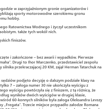
ogodzie w zaprzyjaźnionym gronie organizatorów i
zybliżają sporty motorowodne szerokiemu gronu
nemu hobby.
wnego Ratownictwa Wodnego i życzył uczestnikom
sobistym. także tych wokół nich.
skich finiszów.
częte i zakończone – bez awarii i wypadków. Pierwsze
amaha”. Drugi to Ihor Marczenko, przedstawiciel zespołu
silnika przekraczającej 20 KM, zajął Herman Tatarchuk na
a sędziów podjęto decyzję o dalszym podziale klasy na
tylko 7 – załoga numer 30 nie ukończyła wyścigu z
go wyścigu powtórzyła się z finiszem, z tą różnicą, że
Według wyników dwóch wyścigów w drugiej klasie,
 wśród 60-konnych silników była załoga Oleksandra Levszy
ipy „Fregata”. Trzecie miejsce przypadło załodze Romana