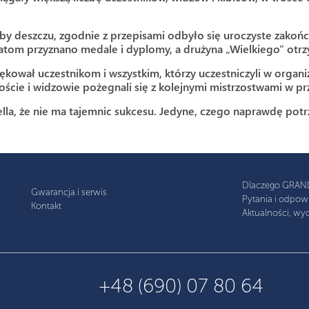
by deszczu, zgodnie z przepisami odbyło się uroczyste zako
atom przyznano medale i dyplomy, a drużyna „Wielkiego” otrz
kował uczestnikom i wszystkim, którzy uczestniczyli w organi
oście i widzowie pożegnali się z kolejnymi mistrzostwami w pr
lla, że ​​nie ma tajemnic sukcesu. Jedyne, czego naprawdę po
Dlaczego GRAN
Gwarancja i serwis
Pytania i odpow
Kontakt
Aktualności, wyd
+48 (690) 07 80 64