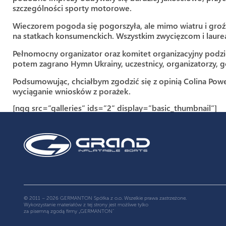
szczególności sporty motorowe.
Wieczorem pogoda się pogorszyła, ale mimo wiatru i groź
na statkach konsumenckich. Wszystkim zwycięzcom i laure
Pełnomocny organizator oraz komitet organizacyjny podzię
potem zagrano Hymn Ukrainy, uczestnicy, organizatorzy, g
Podsumowując, chciałbym zgodzić się z opinią Colina Powe
wyciąganie wniosków z porażek.
[ngg src=”galleries” ids=”2″ display=”basic_thumbnail”]
© 2011 – 2026 GERMANTON Spółka z o.o. Wszelkie prawa zastrzeżone.
Wykorzystanie materiałów z tej strony jest możliwe tylko
za pisemną zgodą firmy „GERMANTON”