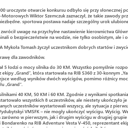
0 uroczyste otwarcie konkursu odbyło się przy słonecznej p
-Motorowych Wiktor Szemczuk zaznaczył, że takie zawody pr
ą niezbędne. sportowa postawa nadaje szczególny urok ulubio
 zwrócił uwagę na przychylne nastawienie kierownictwa Głó
i o bezpieczeństwie na wodzie, nie tylko osobistym, ale i o
RDA Mykoła Tomash życzył uczestnikom dobrych startów i zwycię
rawę dla zawodników.
ał 5 łodzi o mocy silnika do 30 KM. Wszystko pomyślnie rozpo
 z ekipy „Grand”, która startowała na RIB S360 z 30-konnym „Y
 miejsce według wyników dwóch wyścigów, pomimo różnicy mocy 
łu „Grand”.
z silnikami 40 KM, 50 KM i 60 KM. Zgodnie z wynikami spotkani
rtowało wszystkich 8 uczestników, ale niestety ukończyło je 
ych uczestników wystartowali wszyscy, ale sytuacja z pierwsze
u Vydubytskyi VMSFK – nie mogły ukończyć wyścigu. Wyścig. 
 zarówno w pierwszym, jak i drugim wyścigu w drugiej grupie
rii Bondarenko na RIB Adventure Vesta V-450, reprezentant ek