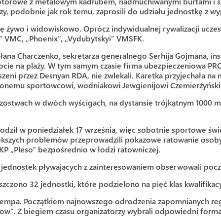
torowe z metalowym kadłubem, nadmuchiwanymi burtami i sz
zy, podobnie jak rok temu, zaprosili do udziału jednostkę z
się żywo i widowiskowo. Oprócz indywidualnej rywalizacji uc
at” VMC, „Phoenix”, „Vydubytskyi” VMSFK.
słana Charczenko, sekretarza generalnego Serhija Gojmana, i
iocie na plaży. W tym samym czasie firma ubezpieczeniowa PR
zeni przez Desnyan RDA, nie zwlekali. Karetka przyjechała na
czonemu sportowcowi, wodniakowi Jewgienijowi Czemierżyńsk
rzostwach w dwóch wyścigach, na dystansie trójkątnym 1000 
odził w poniedziałek 17 września, więc sobotnie sportowe św
większych problemów przeprowadzili pokazowe ratowanie osoby,
KP „Pleso” bezpośrednio w łodzi ratowniczej.
m jednostek pływających z zainteresowaniem obserwowali pocz
zczono 32 jednostki, które podzielono na pięć klas kwalifikac
tempa. Początkiem najnowszego odrodzenia zapomnianych rega
how”. Z biegiem czasu organizatorzy wybrali odpowiedni forma