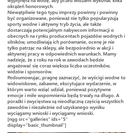
wypłynęła na wodę, aby przed widzami wykonać kilka
okrążeń honorowych.
Niewątpliwie tego typu imprezy powinny i powinny
być organizowane, ponieważ nie tylko popularyzują
sporty wodne i aktywny tryb życia, ale także
dostarczają potencjalnym nabywcom informacji o
obecnych na rynku producentach pojazdów wodnych i
silników, umożliwiają ich porównanie, ocenę je nie
tylko patrząc na sklepy, ale bezpośrednio w akcji i
aktywnej pracy w odpowiednich warunkach. Mamy
nadzieję, że z roku na rok w zawodach będzie
angażować się coraz większa liczba uczestników,
widzów i sponsorów.
Podsumowując, pragnę zaznaczyć, że wyścigi wodne to
widowiskowe, zabawne, ekscytujące wydarzenie, w
którym warto wziąć udział, ponieważ pozytywne
emocje i miłe wspomnienia będą trwały na długo. A
porażki i zwycięstwa są nieodłączną częścią wszystkich
zawodów i niezależnie od uzyskanego wyniku
wyciągamy wnioski i wyciągamy wnioski.
[ngg src=”galleries” ids=”5″
display=”basic_thumbnail”]