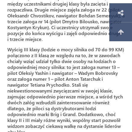
między uczestnikami drugiej klasy była zacięta i
rozpaczliwa. Drugie miejsce zajęła załoga nr 22 (pilot
Ołeksandr Chvostikov, nawigator Bohdan Semenyuk), a
trzecie załoga nr 14 (pilot Dmytro Bilousko, nawigator
Kostyantyn Krykun). Ci uczestnicy utrzymali swoje
pozycje do końca wyścigu i zajęli odpowiednio drugie
i trzecie miejsce.
Wyścig III klasy (łodzie o mocy silnika od 70 do 99 KM)
połączono z II klasą ze względu na to, że w zawodach
chciały wziąć udział tylko dwie osoby na łodziach o
odpowiedniej mocy silnika: to jest załoga numer 13 –
pilot Oleksiy Yashin i nawigator – Wadym Bobrovsky
oraz załoga numer 1 – pilot Anton Tatarchuk i
nawigator Tetiana Prychodko. Stali się
niekwestionowanymi zwycięzcami w swojej klasie,
zajmując odpowiednio pierwsze miejsce, a wśród tych
dwóch załóg wzbudzili zainteresowanie również
dlatego, że piloci są dystrybutorami łodzi
odpowiednio marki Brig i Grand. Dodatkowo, choć
klasy II i III miały różne wyniki, wspólny start pozwolił
widzom zobaczyć ciekawą walkę na dystansie liderów
obu klas.