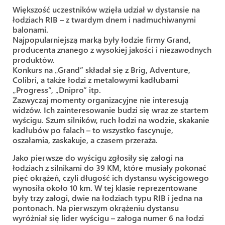
Większość uczestników wzięła udział w dystansie na
łodziach RIB – z twardym dnem i nadmuchiwanymi
balonami.
Najpopularniejszą marką były łodzie firmy Grand,
producenta znanego z wysokiej jakości i niezawodnych
produktów.
Konkurs na „Grand” składał się z Brig, Adventure,
Colibri, a także łodzi z metalowymi kadłubami
„Progress”, „Dnipro” itp.
Zazwyczaj momenty organizacyjne nie interesują
widzów. Ich zainteresowanie budzi się wraz ze startem
wyścigu. Szum silników, ruch łodzi na wodzie, skakanie
kadłubów po falach – to wszystko fascynuje,
oszałamia, zaskakuje, a czasem przeraża.
Jako pierwsze do wyścigu zgłosiły się załogi na
łodziach z silnikami do 39 KM, które musiały pokonać
pięć okrążeń, czyli długość ich dystansu wyścigowego
wynosiła około 10 km. W tej klasie reprezentowane
były trzy załogi, dwie na łodziach typu RIB i jedna na
pontonach. Na pierwszym okrążeniu dystansu
wyróżniał się lider wyścigu – załoga numer 6 na łodzi