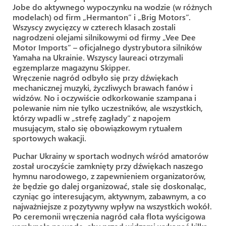
Jobe do aktywnego wypoczynku na wodzie (w różnych
modelach) od firm „Hermanton” i „Brig Motors”.
Wszyscy zwycięzcy w czterech klasach zostali
nagrodzeni olejami silnikowymi od firmy „Vee Dee
Motor Imports” – oficjalnego dystrybutora silników
Yamaha na Ukrainie. Wszyscy laureaci otrzymali
egzemplarze magazynu Skipper.
Wręczenie nagród odbyło się przy dźwiękach
mechanicznej muzyki, życzliwych brawach fanów i
widzów. No i oczywiście odkorkowanie szampana i
polewanie nim nie tylko uczestników, ale wszystkich,
którzy wpadli w „strefę zagłady” z napojem
musującym, stało się obowiązkowym rytuałem
sportowych wakacji.
Puchar Ukrainy w sportach wodnych wśród amatorów
został uroczyście zamknięty przy dźwiękach naszego
hymnu narodowego, z zapewnieniem organizatorów,
że będzie go dalej organizować, stale się doskonaląc,
czyniąc go interesującym, aktywnym, zabawnym, a co
najważniejsze z pozytywny wpływ na wszystkich wokół.
Po ceremonii wręczenia nagród cała flota wyścigowa