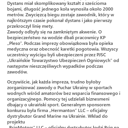
Dystans miał skomplikowany kształt z sześcioma
bojami, długość jednego koła wynosiła około 2000
metrów. Zwycięzcą biegu zostaje zawodnik, który w
najkrótszym czasie pokonał dystans i jako pierwszy
przekroczył linię mety.
Zawody odbyły się na zamkniętym akwenie. O
bezpieczeństwo na wodzie dbali pracownicy KP
„Pleso”. Podczas imprezy obowiązkowa była opieka
medyczna oraz obecność karetki pogotowia. Wszyscy
uczestnicy wyścigu byli ubezpieczeni przez PJSC
„Ukraińskie Towarzystwo Ubezpieczeń Ogniowych” od
następstw nieszczęśliwych wypadków podczas
zawodów.
Oczywiście, jak każda impreza, trudno byłoby
zorganizować zawody o Puchar Ukrainy w sportach
wodnych wśród amatorów bez wsparcia finansowego i
organizacyjnego. Pomocy tej udzielali biznesmeni
dbający o ukraiński sport. Generalnym sponsorem
konkursu była firma „Hermanton” LLC – oficjalny
dystrybutor Grand Marine na Ukrainie. Wkład do
projektu
„BrigMotors” LLC – oficjalny dystrybutor łodzi Brig na