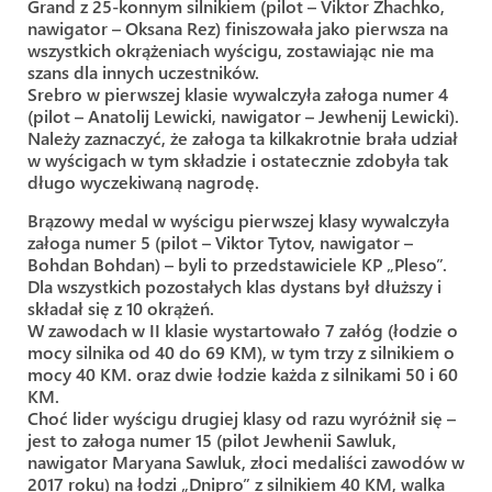
Grand z 25-konnym silnikiem (pilot – Viktor Zhachko,
nawigator – Oksana Rez) finiszowała jako pierwsza na
wszystkich okrążeniach wyścigu, zostawiając nie ma
szans dla innych uczestników.
Srebro w pierwszej klasie wywalczyła załoga numer 4
(pilot – Anatolij Lewicki, nawigator – Jewhenij Lewicki).
Należy zaznaczyć, że załoga ta kilkakrotnie brała udział
w wyścigach w tym składzie i ostatecznie zdobyła tak
długo wyczekiwaną nagrodę.
Brązowy medal w wyścigu pierwszej klasy wywalczyła
załoga numer 5 (pilot – Viktor Tytov, nawigator –
Bohdan Bohdan) – byli to przedstawiciele KP „Pleso”.
Dla wszystkich pozostałych klas dystans był dłuższy i
składał się z 10 okrążeń.
W zawodach w II klasie wystartowało 7 załóg (łodzie o
mocy silnika od 40 do 69 KM), w tym trzy z silnikiem o
mocy 40 KM. oraz dwie łodzie każda z silnikami 50 i 60
KM.
Choć lider wyścigu drugiej klasy od razu wyróżnił się –
jest to załoga numer 15 (pilot Jewhenii Sawluk,
nawigator Maryana Sawluk, złoci medaliści zawodów w
2017 roku) na łodzi „Dnipro” z silnikiem 40 KM, walka