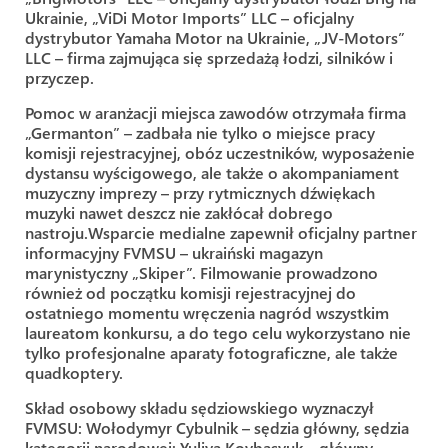
Ukrainie, „ViDi Motor Imports” LLC – oficjalny
dystrybutor Yamaha Motor na Ukrainie, „JV-Motors”
LLC – firma zajmująca się sprzedażą łodzi, silników i
przyczep.
Pomoc w aranżacji miejsca zawodów otrzymała firma
„Germanton” – zadbała nie tylko o miejsce pracy
komisji rejestracyjnej, obóz uczestników, wyposażenie
dystansu wyścigowego, ale także o akompaniament
muzyczny imprezy – przy rytmicznych dźwiękach
muzyki nawet deszcz nie zakłócał dobrego
nastroju.Wsparcie medialne zapewnił oficjalny partner
informacyjny FVMSU – ukraiński magazyn
marynistyczny „Skiper”. Filmowanie prowadzono
również od początku komisji rejestracyjnej do
ostatniego momentu wręczenia nagród wszystkim
laureatom konkursu, a do tego celu wykorzystano nie
tylko profesjonalne aparaty fotograficzne, ale także
quadkoptery.
Skład osobowy składu sędziowskiego wyznaczył
FVMSU: Wołodymyr Cybulnik – sędzia główny, sędzia
kategorii narodowej; Yuliya Kovbasyuk – główny