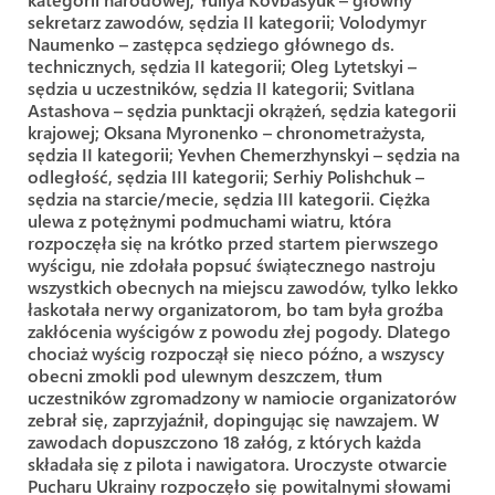
sekretarz zawodów, sędzia II kategorii; Volodymyr
Naumenko – zastępca sędziego głównego ds.
technicznych, sędzia II kategorii; Oleg Lytetskyi –
sędzia u uczestników, sędzia II kategorii; Svitlana
Astashova – sędzia punktacji okrążeń, sędzia kategorii
krajowej; Oksana Myronenko – chronometrażysta,
sędzia II kategorii; Yevhen Chemerzhynskyi – sędzia na
odległość, sędzia III kategorii; Serhiy Polishchuk –
sędzia na starcie/mecie, sędzia III kategorii. Ciężka
ulewa z potężnymi podmuchami wiatru, która
rozpoczęła się na krótko przed startem pierwszego
wyścigu, nie zdołała popsuć świątecznego nastroju
wszystkich obecnych na miejscu zawodów, tylko lekko
łaskotała nerwy organizatorom, bo tam była groźba
zakłócenia wyścigów z powodu złej pogody. Dlatego
chociaż wyścig rozpoczął się nieco późno, a wszyscy
obecni zmokli pod ulewnym deszczem, tłum
uczestników zgromadzony w namiocie organizatorów
zebrał się, zaprzyjaźnił, dopingując się nawzajem. W
zawodach dopuszczono 18 załóg, z których każda
składała się z pilota i nawigatora. Uroczyste otwarcie
Pucharu Ukrainy rozpoczęło się powitalnymi słowami