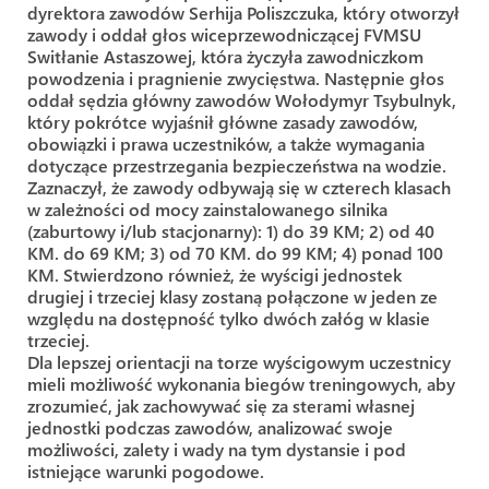
dyrektora zawodów Serhija Poliszczuka, który otworzył
zawody i oddał głos wiceprzewodniczącej FVMSU
Switłanie Astaszowej, która życzyła zawodniczkom
powodzenia i pragnienie zwycięstwa. Następnie głos
oddał sędzia główny zawodów Wołodymyr Tsybulnyk,
który pokrótce wyjaśnił główne zasady zawodów,
obowiązki i prawa uczestników, a także wymagania
dotyczące przestrzegania bezpieczeństwa na wodzie.
Zaznaczył, że zawody odbywają się w czterech klasach
w zależności od mocy zainstalowanego silnika
(zaburtowy i/lub stacjonarny): 1) do 39 KM; 2) od 40
KM. do 69 KM; 3) od 70 KM. do 99 KM; 4) ponad 100
KM. Stwierdzono również, że wyścigi jednostek
drugiej i trzeciej klasy zostaną połączone w jeden ze
względu na dostępność tylko dwóch załóg w klasie
trzeciej.
Dla lepszej orientacji na torze wyścigowym uczestnicy
mieli możliwość wykonania biegów treningowych, aby
zrozumieć, jak zachowywać się za sterami własnej
jednostki podczas zawodów, analizować swoje
możliwości, zalety i wady na tym dystansie i pod
istniejące warunki pogodowe.