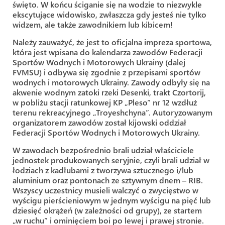
święto. W końcu ściganie się na wodzie to niezwykle
ekscytujące widowisko, zwłaszcza gdy jesteś nie tylko
widzem, ale także zawodnikiem lub kibicem!
Należy zauważyć, że jest to oficjalna impreza sportowa,
która jest wpisana do kalendarza zawodów Federacji
Sportów Wodnych i Motorowych Ukrainy (dalej
FVMSU) i odbywa się zgodnie z przepisami sportów
wodnych i motorowych Ukrainy. Zawody odbyły się na
akwenie wodnym zatoki rzeki Desenki, trakt Czortorij,
w pobliżu stacji ratunkowej KP „Pleso” nr 12 wzdłuż
terenu rekreacyjnego „Troyeshchyna”. Autoryzowanym
organizatorem zawodów został kijowski oddział
Federacji Sportów Wodnych i Motorowych Ukrainy.
W zawodach bezpośrednio brali udział właściciele
jednostek produkowanych seryjnie, czyli brali udział w
łodziach z kadłubami z tworzywa sztucznego i/lub
aluminium oraz pontonach ze sztywnym dnem – RIB.
Wszyscy uczestnicy musieli walczyć o zwycięstwo w
wyścigu pierścieniowym w jednym wyścigu na pięć lub
dziesięć okrążeń (w zależności od grupy), ze startem
„w ruchu” i ominięciem boi po lewej i prawej stronie.