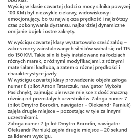
Wyścig w klasie czwartej (łodzi o mocy silnika powyżej
100 KM) był niezwykle ciekawy, widowiskowy i
emocjonujący, bo tu największa prędkość i najkrótszy
czas pokonywania dystansu, najbardziej dynamiczne
omijanie bojek i ostre zakręty.
W wyścigu czwartej klasy wystartowało sześć załóg –
zakres mocy zainstalowanych silników wahał się od 115
do 150 KM. Takie silniki były instalowane na łodziach
różnych marek, z różnymi modyfikacjami, z różnymi
materiałami kadłuba, a zatem o różnej prędkości i
charakterystyce jazdy.
W wyścigu czwartej klasy prowadzenie objęła załoga
numer 8 (pilot Anton Tatarczuk, nawigator Mykoła
Pasichnyk), zajmując pierwsze miejsce z dość znaczną
różnicą od pozostałych uczestników. Załoga numer 7
(pilot Dmytro Borodin, nawigator – Oleksandr Parniuk)
zajęła drugie miejsce – pozostając w tyle za innymi
uczestnikami.
Załoga numer 7 (pilot Dmytro Borodin, nawigator
Ołeksandr Parniuk) zajęła drugie miejsce – 20 sekund
za liderem wyścigu.