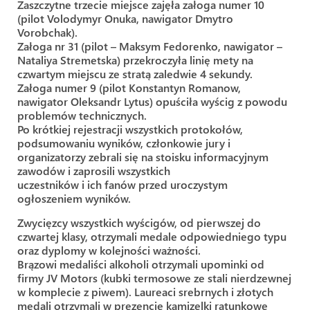
Zaszczytne trzecie miejsce zajęła załoga numer 10
(pilot Volodymyr Onuka, nawigator Dmytro
Vorobchak).
Załoga nr 31 (pilot – Maksym Fedorenko, nawigator –
Nataliya Stremetska) przekroczyła linię mety na
czwartym miejscu ze stratą zaledwie 4 sekundy.
Załoga numer 9 (pilot Konstantyn Romanow,
nawigator Oleksandr Lytus) opuściła wyścig z powodu
problemów technicznych.
Po krótkiej rejestracji wszystkich protokołów,
podsumowaniu wyników, członkowie jury i
organizatorzy zebrali się na stoisku informacyjnym
zawodów i zaprosili wszystkich
uczestników i ich fanów przed uroczystym
ogłoszeniem wyników.
Zwycięzcy wszystkich wyścigów, od pierwszej do
czwartej klasy, otrzymali medale odpowiedniego typu
oraz dyplomy w kolejności ważności.
Brązowi medaliści alkoholi otrzymali upominki od
firmy JV Motors (kubki termosowe ze stali nierdzewnej
w komplecie z piwem). Laureaci srebrnych i złotych
medali otrzymali w prezencie kamizelki ratunkowe