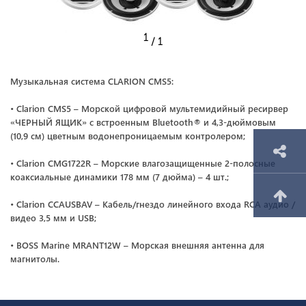
1
/ 1
Музыкальная система CLARION CMS5:
• Clarion CMS5 – Морской цифровой мультемидийный ресирвер
«ЧЕРНЫЙ ЯЩИК» с встроенным Bluetooth® и 4,3-дюймовым
(10,9 см) цветным водонепроницаемым контролером;
• Clarion CMG1722R – Морские влагозащищенные 2-полосные
коаксиальные динамики 178 мм (7 дюйма) – 4 шт.;
• Clarion CCAUSBAV – Кабель/гнездо линейного входа RCA аудио /
видео 3,5 мм и USB;
• BOSS Marine MRANT12W – Морская внешняя антенна для
магнитолы.