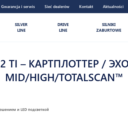
Gwarancja i serwis
Sieć dealerów
Kontakt
Aktualności
SILVER
DRIVE
SILNIKI
LINE
LINE
ZABURTOWE
12 TI – КАРТПЛОТТЕР / Э
MID/HIGH/TOTALSCAN™
решением и LED подсветкой